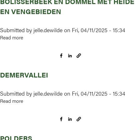
BOLISSERBEEK EN DOMMEL MET HEIDE
Dames
EN VENGEBIEDEN
à
Andenne
Submitted by
jelle.dewilde
on
Fri, 04/11/2025 - 15:34
Read more
about
National
Park
Bosland
//
DEMERVALLEI
Vallei-
en
brongebied
Submitted by
jelle.dewilde
on
Fri, 04/11/2025 - 15:34
van
Read more
about
de
Demervallei
Zwarte
Beek,
Bolisserbeek
en
POLDERS