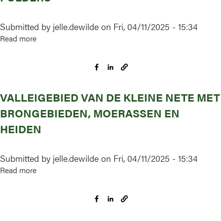
Dommel
met
Submitted by
jelle.dewilde
on
Fri, 04/11/2025 - 15:34
heide
Read more
about
en
Polders
vengebieden
VALLEIGEBIED VAN DE KLEINE NETE MET
BRONGEBIEDEN, MOERASSEN EN
HEIDEN
Submitted by
jelle.dewilde
on
Fri, 04/11/2025 - 15:34
Read more
about
Valleigebied
van
de
Kleine