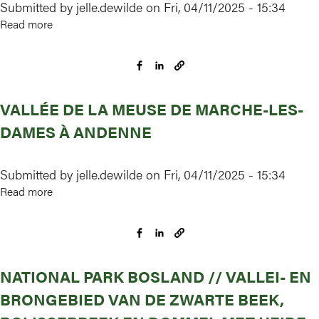
Submitted by
jelle.dewilde
on
Fri, 04/11/2025 - 15:34
Scheloupe
Read more
about
La
Calestienne
entre
Barvaux
VALLÉE DE LA MEUSE DE MARCHE-LES-
et
Bomal
DAMES À ANDENNE
Submitted by
jelle.dewilde
on
Fri, 04/11/2025 - 15:34
Read more
about
Vallée
de
la
Meuse
NATIONAL PARK BOSLAND // VALLEI- EN
de
Marche-
BRONGEBIED VAN DE ZWARTE BEEK,
les-