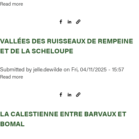
Read more
about
Vallées
de
l’Argentine
et
VALLÉES DES RUISSEAUX DE REMPEINE
de
la
ET DE LA SCHELOUPE
Lasne
(Sonian
Submitted by
jelle.dewilde
on
Fri, 04/11/2025 - 15:57
Forest
Read more
about
Walloon
Vallées
part)
des
Ruisseaux
de
LA CALESTIENNE ENTRE BARVAUX ET
Rempeine
et
BOMAL
de
la