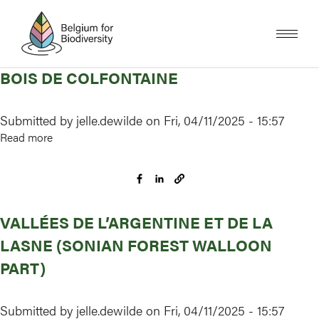
Skip
to
main
content
BOIS DE COLFONTAINE
Submitted by
jelle.dewilde
on
Fri, 04/11/2025 - 15:57
Read more
about
Bois
de
Colfontaine
VALLÉES DE L’ARGENTINE ET DE LA
LASNE (SONIAN FOREST WALLOON
PART)
Submitted by
jelle.dewilde
on
Fri, 04/11/2025 - 15:57