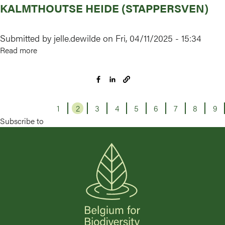
KALMTHOUTSE HEIDE (STAPPERSVEN)
Nete
met
brongebieden,
Submitted by
jelle.dewilde
on
Fri, 04/11/2025 - 15:34
moerassen
Read more
about
en
Kalmthoutse
heiden
Heide
(Stappersven)
1
Page
2
Page
3
Page
4
Page
5
Page
6
Page
7
Page
8
Page
9
Pa
Subscribe to