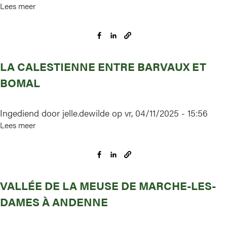
Lees meer
over
deel
Vallées
Wallonië)
des
Ruisseaux
de
LA CALESTIENNE ENTRE BARVAUX ET
Rempeine
et
BOMAL
de
la
Ingediend door
jelle.dewilde
op
vr, 04/11/2025 - 15:56
Scheloupe
Lees meer
over
La
Calestienne
entre
Barvaux
VALLÉE DE LA MEUSE DE MARCHE-LES-
et
Bomal
DAMES À ANDENNE