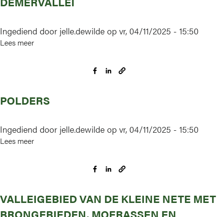
DEMERVALLEI
Vallei-
en
brongebied
Ingediend door
jelle.dewilde
op
vr, 04/11/2025 - 15:50
van
Lees meer
over
de
Demervallei
Zwarte
Beek,
Bolisserbeek
en
POLDERS
Dommel
met
Ingediend door
jelle.dewilde
op
vr, 04/11/2025 - 15:50
heide
Lees meer
over
en
Polders
vengebieden
VALLEIGEBIED VAN DE KLEINE NETE MET
BRONGEBIEDEN, MOERASSEN EN