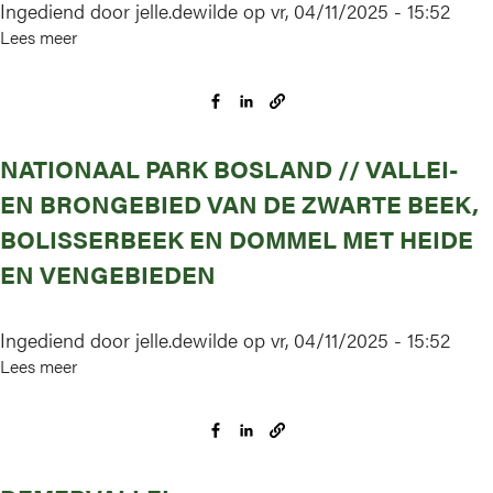
Ingediend door
jelle.dewilde
op
vr, 04/11/2025 - 15:52
Lees meer
over
Vallée
de
la
Meuse
NATIONAAL PARK BOSLAND // VALLEI-
de
Marche-
EN BRONGEBIED VAN DE ZWARTE BEEK,
les-
BOLISSERBEEK EN DOMMEL MET HEIDE
Dames
EN VENGEBIEDEN
à
Andenne
Ingediend door
jelle.dewilde
op
vr, 04/11/2025 - 15:52
Lees meer
over
Nationaal
Park
Bosland
//