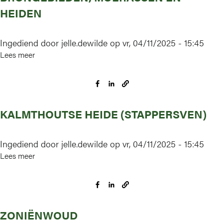
HEIDEN
Ingediend door
jelle.dewilde
op
vr, 04/11/2025 - 15:45
Lees meer
over
Valleigebied
van
de
Kleine
KALMTHOUTSE HEIDE (STAPPERSVEN)
Nete
met
brongebieden,
Ingediend door
jelle.dewilde
op
vr, 04/11/2025 - 15:45
moerassen
Lees meer
over
en
Kalmthoutse
heiden
Heide
(Stappersven)
ZONIËNWOUD