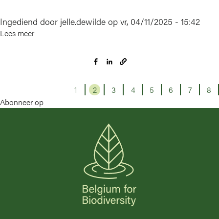
Ingediend door
jelle.dewilde
op
vr, 04/11/2025 - 15:42
Lees meer
over
Zoniënwoud
1
Pagina
2
Pagina
3
Pagina
4
Pagina
5
Pagina
6
Pagina
7
Pagina
8
Pa
Abonneer op