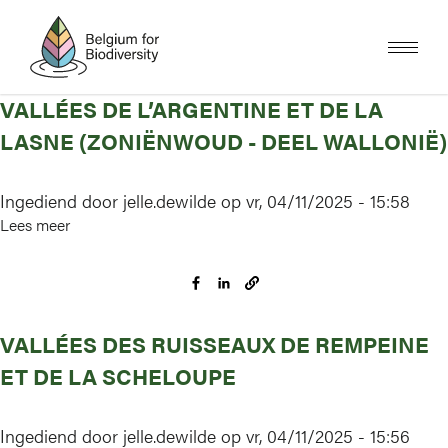
Overslaan
en
naar
de
inhoud
gaan
VALLÉES DE L’ARGENTINE ET DE LA
LASNE (ZONIËNWOUD - DEEL WALLONIË)
Ingediend door
jelle.dewilde
op
vr, 04/11/2025 - 15:58
Lees meer
over
Vallées
de
l’Argentine
et
VALLÉES DES RUISSEAUX DE REMPEINE
de
la
ET DE LA SCHELOUPE
Lasne
(Zoniënwoud
Ingediend door
jelle.dewilde
op
vr, 04/11/2025 - 15:56
-