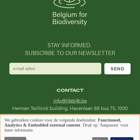
STAY INFORMED.
SUBSCRIBE TO OUR NEWSLETTER
e-
mail
adres
CONTACT
info@lifeb4b.be
Herman Teirlinck building, Havenlaan 88 bus 75, 1000
Brussel
We gebruiken cookies voor de volgende doeleinden:
Functioneel,
Gebruik
Analytics & Embedded external content
. Druk op 'Aanpassen' voor
Afbeelding
Afbeelding
meer informatie.
Find us on
van