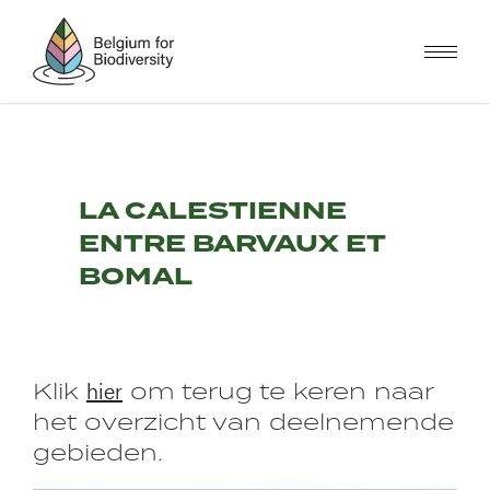
Overslaan
en
naar
de
inhoud
gaan
LA CALESTIENNE
ENTRE BARVAUX ET
BOMAL
hier
Klik
om terug te keren naar
het overzicht van deelnemende
gebieden.