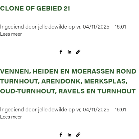
CLONE OF GEBIED 21
Ingediend door
jelle.dewilde
op
vr, 04/11/2025 - 16:01
Lees meer
over
Clone
of
Gebied
21
VENNEN, HEIDEN EN MOERASSEN ROND
TURNHOUT, ARENDONK, MERKSPLAS,
OUD-TURNHOUT, RAVELS EN TURNHOUT
Ingediend door
jelle.dewilde
op
vr, 04/11/2025 - 16:01
Lees meer
over
Vennen,
heiden
en