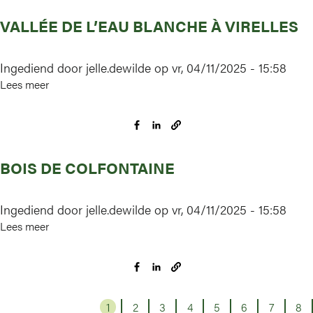
VALLÉE DE L’EAU BLANCHE À VIRELLES
Ingediend door
jelle.dewilde
op
vr, 04/11/2025 - 15:58
Lees meer
over
Vallée
de
l’Eau
Blanche
BOIS DE COLFONTAINE
à
Virelles
Ingediend door
jelle.dewilde
op
vr, 04/11/2025 - 15:58
Lees meer
over
Bois
de
Colfontaine
1
Pagina
2
Pagina
3
Pagina
4
Pagina
5
Pagina
6
Pagina
7
Pagina
8
Pa