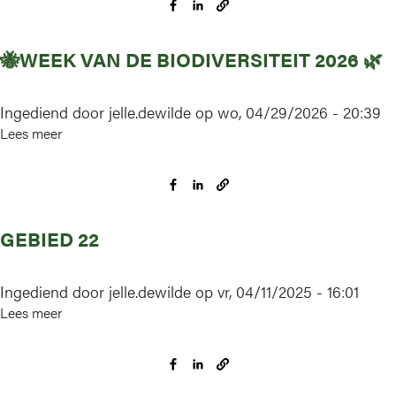
doe
je
🐝WEEK VAN DE BIODIVERSITEIT 2026 🌿
mee?
Ingediend door
jelle.dewilde
op
wo, 04/29/2026 - 20:39
Lees meer
over
🐝
Week
van
de
GEBIED 22
Biodiversiteit
2026
🌿
Ingediend door
jelle.dewilde
op
vr, 04/11/2025 - 16:01
Lees meer
over
Gebied
22