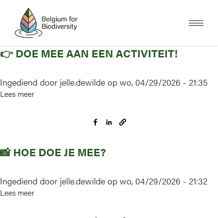
Overslaan
en
naar
de
inhoud
gaan
👉 DOE MEE AAN EEN ACTIVITEIT!
Ingediend door
jelle.dewilde
op
wo, 04/29/2026 - 21:35
Lees meer
over
👉
Doe
mee
aan
📸 HOE DOE JE MEE?
een
activiteit!
Ingediend door
jelle.dewilde
op
wo, 04/29/2026 - 21:32
Lees meer
over
📸
Hoe