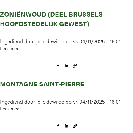
moerassen
ZONIËNWOUD (DEEL BRUSSELS
rond
Turnhout,
HOOFDSTEDELIJK GEWEST)
Arendonk,
Merksplas,
Ingediend door
jelle.dewilde
op
vr, 04/11/2025 - 16:01
Oud-
Lees meer
over
Turnhout,
Zoniënwoud
Ravels
(deel
en
Brussels
Turnhout
Hoofdstedelijk
MONTAGNE SAINT-PIERRE
Gewest)
Ingediend door
jelle.dewilde
op
vr, 04/11/2025 - 16:01
Lees meer
over
Montagne
Saint-
Pierre