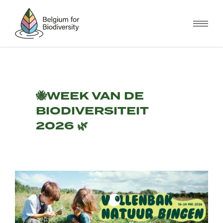
Overslaan
en
naar
de
inhoud
gaan
🐝WEEK VAN DE
BIODIVERSITEIT
2026 🌿
Afbeelding