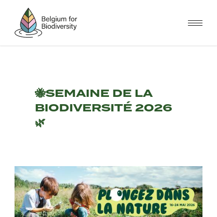
Skip
to
main
content
🐝SEMAINE DE LA
BIODIVERSITÉ 2026
🌿
Image