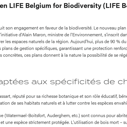
en LIFE Belgium for Biodiversity (LIFE B
uit son engagement en faveur de la biodiversité. Le nouveau plan 
nitiative d'Alain Maron, ministre de l'Environnement, s'inscrit dan
urer les espaces naturels de la région. Aujourd'hui, plus de 90 % 
s plans de gestion spécifiques, garantissant une protection renfor
s concrètes, ces plans donnent à la nature la possibilité de se rég
ptées aux spécificités de ch
sart, réputé pour sa richesse botanique et son rôle éducatif, béné
ation de ses habitats naturels et à lutter contre les espèces envah
e (Watermael-Boitsfort, Auderghem, etc.) sont connus pour abriter
et une espèce strictement protégée. L'utilisation de bois mort – su