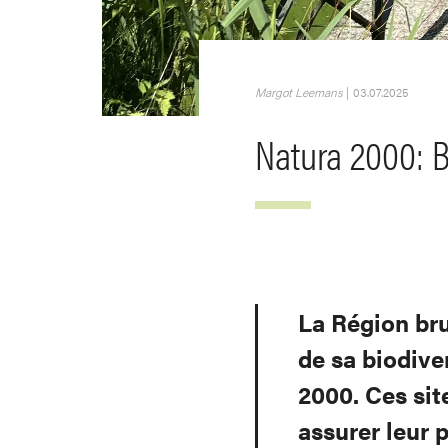
Margot Leemans
|
03.07.2025
Natura 2000: B
La Région bru
de sa biodive
2000. Ces sit
assurer leur 