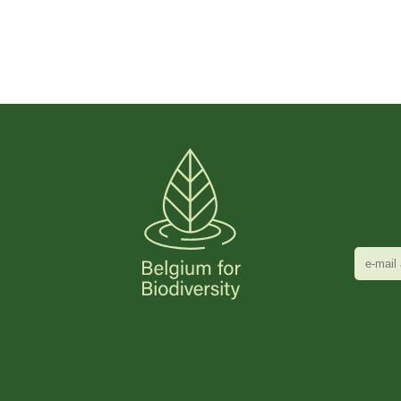
e-
mail
adres