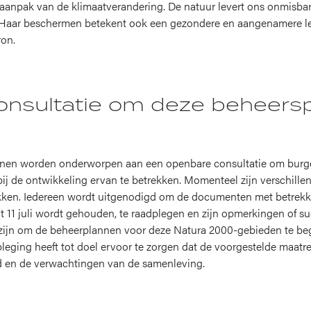
aanpak van de klimaatverandering. De natuur levert ons onmisbar
. Haar beschermen betekent ook een gezondere en aangenamere l
ron.
nsultatie om deze beheersp
en worden onderworpen aan een openbare consultatie om burger
j de ontwikkeling ervan te betrekken. Momenteel zijn verschillend
okken. Iedereen wordt uitgenodigd om de documenten met betrekk
tot 11 juli wordt gehouden, te raadplegen en zijn opmerkingen of 
ijn om de beheerplannen voor deze Natura 2000-gebieden te begri
pleging heeft tot doel ervoor te zorgen dat de voorgestelde maat
d en de verwachtingen van de samenleving.