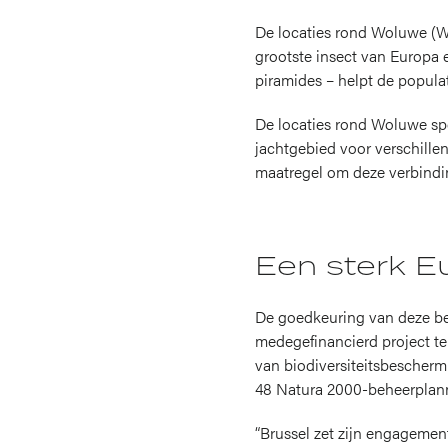
De locaties rond Woluwe (Wa
grootste insect van Europa 
piramides – helpt de populat
De locaties rond Woluwe spe
jachtgebied voor verschillen
maatregel om deze verbindin
Een sterk E
De goedkeuring van deze be
medegefinancierd project te
van biodiversiteitsbescher
48 Natura 2000-beheerplann
“Brussel zet zijn engagemen