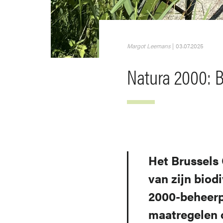
Margot Leemans
|
03.07.2025
Natura 2000: B
Het Brussels
van zijn biod
2000-beheerp
maatregelen 