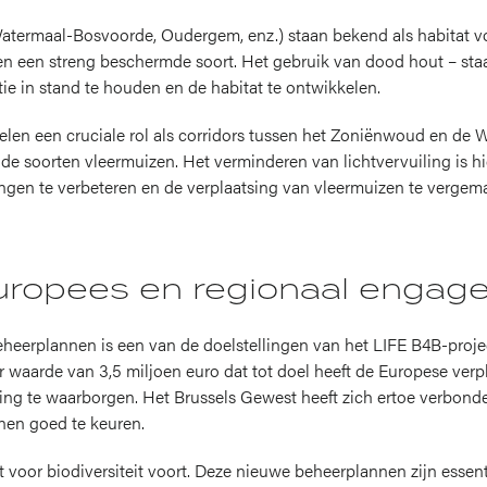
termaal-Bosvoorde, Oudergem, enz.) staan bekend als habitat voo
en een streng beschermde soort. Het gebruik van dood hout – staa
ie in stand te houden en de habitat te ontwikkelen.
len een cruciale rol als corridors tussen het Zoniënwoud en de W
de soorten vleermuizen. Het verminderen van lichtvervuiling is hi
gen te verbeteren en de verplaatsing van vleermuizen te vergema
uropees en regionaal enga
heerplannen is een van de doelstellingen van het LIFE B4B-proje
r waarde van 3,5 miljoen euro dat tot doel heeft de Europese verp
ming te waarborgen. Het Brussels Gewest heeft zich ertoe verbo
en goed te keuren.
t voor biodiversiteit voort. Deze nieuwe beheerplannen zijn essen