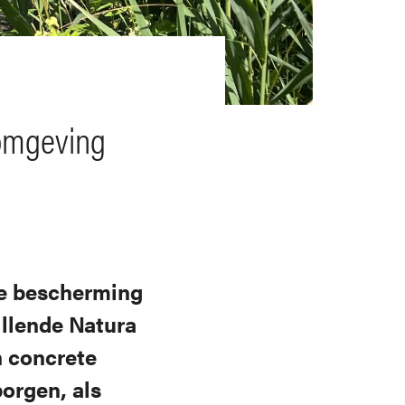
 omgeving
de bescherming
illende Natura
n concrete
orgen, als