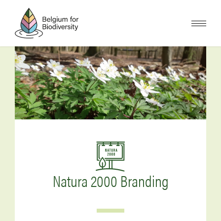
Skip
to
main
content
Image
Image
Natura 2000 Branding