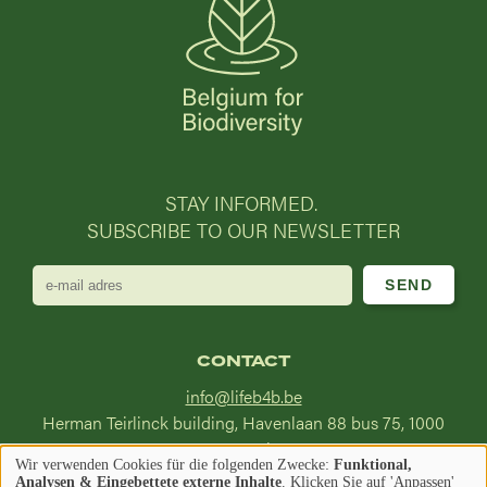
STAY INFORMED.
SUBSCRIBE TO OUR NEWSLETTER
e-
mail
adres
CONTACT
info@lifeb4b.be
Herman Teirlinck building, Havenlaan 88 bus 75, 1000
Brussel
Wir verwenden Cookies für die folgenden Zwecke:
Funktional,
Verwendung
Analysen & Eingebettete externe Inhalte
. Klicken Sie auf 'Anpassen'