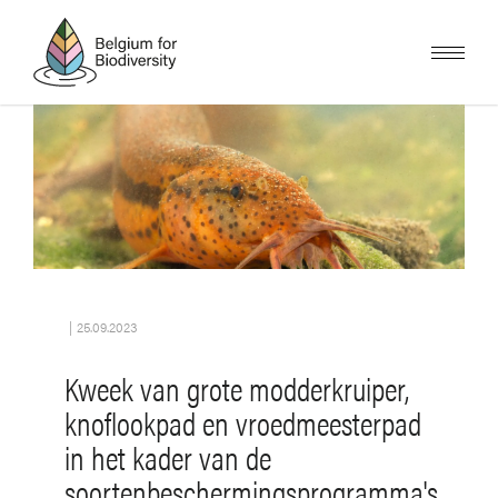
Skip
to
main
content
Image
|
25.09.2023
Kweek van grote modderkruiper,
knoflookpad en vroedmeesterpad
in het kader van de
soortenbeschermingsprogramma's