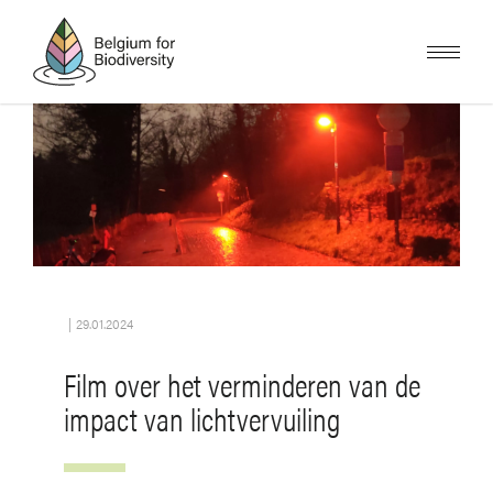
Overslaan
en
naar
de
inhoud
gaan
Afbeelding
|
29.01.2024
Film over het verminderen van de
impact van lichtvervuiling