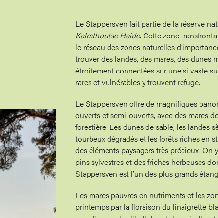
Le Stappersven fait partie de la réserve nat
Kalmthoutse Heide
. Cette zone transfront
le réseau des zones naturelles d’importance 
trouver des landes, des mares, des dunes mo
étroitement connectées sur une si vaste s
rares et vulnérables y trouvent refuge.
Le Stappersven offre de magnifiques pano
ouverts et semi-ouverts, avec des mares d
forestière. Les dunes de sable, les landes 
tourbeux dégradés et les forêts riches en s
des éléments paysagers très précieux. On y
pins sylvestres et des friches herbeuses do
Stappersven est l’un des plus grands étang
Les mares pauvres en nutriments et les z
printemps par la floraison du linaigrette b