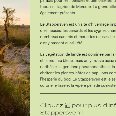
paradis pour les libellules et demoiselles, t
thorax et l’agrion de Mercure. La grenouille
également présents.
Le Stappersven est un site d’hivernage imp
oies rieuses, les canards et les cygnes chant
nombreux canards et mouettes rieuses. Le g
d’or y passent aussi l’été.
La végétation de lande est dominée par la c
et la molinie bleue, mais on y trouve aussi
narthécie, la gentiane pneumonanthe et la
abritent les plantes-hôtes de papillons co
l’hespérie du bog. Le Stappersven est le se
coronelle lisse et la vipère péliade coexiste
ici
Cliquez
pour plus d’in
Stappersven !