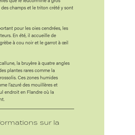
elles que le leucorrhine à gros
 des champs et le triton crêté y sont
ortant pour les oies cendrées, les
eurs. En été, il accueille de
rèbe à cou noir et le garrot à œil
allune, la bruyère à quatre angles
 des plantes rares comme la
 rossolis. Ces zones humides
mme l’azuré des mouillères et
ul endroit en Flandre où la
nt.
formations sur la