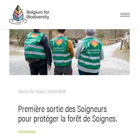
Skip
to
main
content
Image
Sanne De Troyer
|
23.03.2025
Première sortie des Soigneurs
pour protéger la forêt de Soignes.