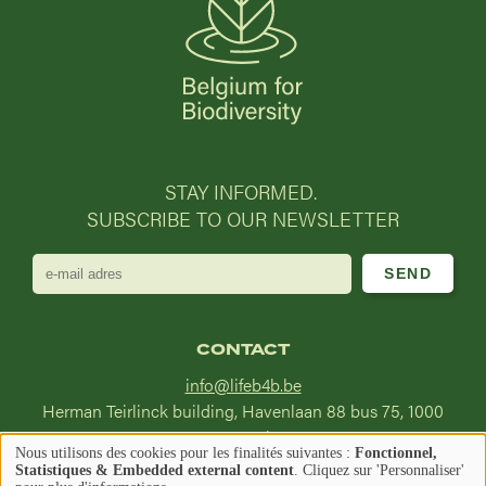
STAY INFORMED.
SUBSCRIBE TO OUR NEWSLETTER
e-
mail
adres
CONTACT
info@lifeb4b.be
Herman Teirlinck building, Havenlaan 88 bus 75, 1000
Brussel
Nous utilisons des cookies pour les finalités suivantes :
Fonctionnel,
Utilisation
Statistiques & Embedded external content
. Cliquez sur 'Personnaliser'