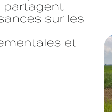
l partagent
sances sur les
Imag
ementales et
AECM