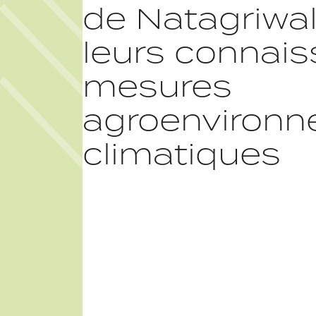
de Natagriwa
leurs connais
mesures
agroenvironn
climatiques