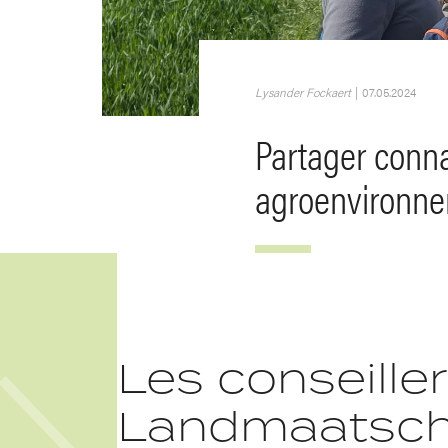
Lysander Fockaert
|
07.05.2024
Partager conn
agroenvironne
Les conseille
Landmaatscha