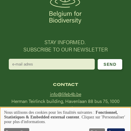
STAY INFORMED.
SUBSCRIBE TO OUR NEWSLETTER
e-
mail
adres
CONTACT
info@lifeb4b.be
Herman Teirlinck building, Havenlaan 88 bus 75, 1000
Brussel
Nous utilisons des cookies pour les finalités suivantes :
Fonctionnel,
Utilisation
Statistiques & Embedded external content
. Cliquez sur 'Personnaliser'
Image
Image
pour plus d'informations.
Find us on
des