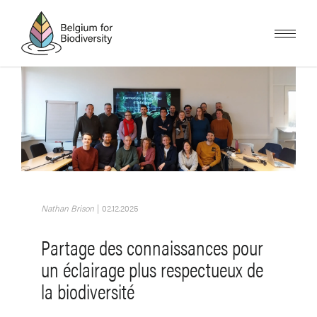
Skip
to
main
content
Image
Nathan Brison
|
02.12.2025
Partage des connaissances pour
un éclairage plus respectueux de
la biodiversité