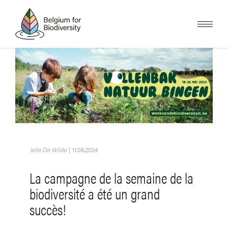
Skip
to
main
content
Image
Jelle De Wilde
|
11.06.2024
La campagne de la semaine de la
biodiversité a été un grand
succès!