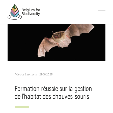
Skip
to
main
content
Image
Margot Leemans
|
21.08.2025
Formation réussie sur la gestion
de l'habitat des chauves-souris