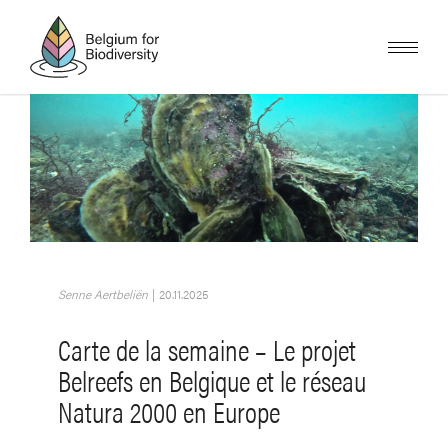
Skip
to
main
content
Image
Senne Aertbeliën
|
20.11.2025
Carte de la semaine – Le projet
Belreefs en Belgique et le réseau
Natura 2000 en Europe