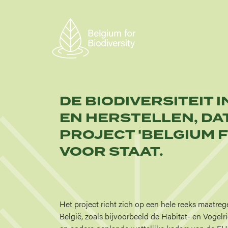
Overslaan
en
naar
de
inhoud
gaan
DE BIODIVERSITEIT 
EN HERSTELLEN, DAT
PROJECT 'BELGIUM F
VOOR STAAT.
Het project richt zich op een hele reeks maatreg
België, zoals bijvoorbeeld de Habitat- en Vogelri