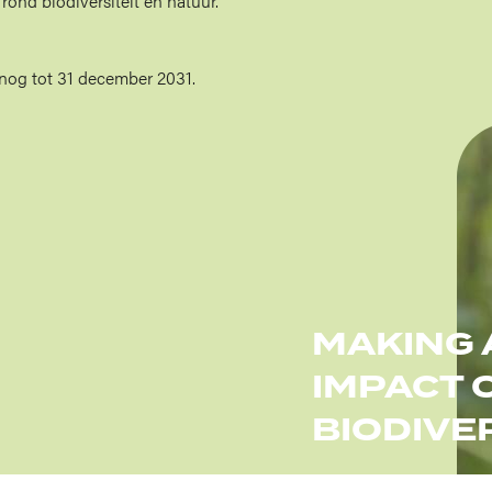
ond biodiversiteit en natuur.
t nog tot 31 december 2031.
Afbee
MAKING 
IMPACT 
BIODIVE