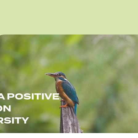
lding
A POSITIVE
ON
RSITY