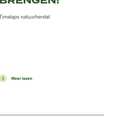
BRENGEN!
Timelaps natuurherstel
Meer lezen