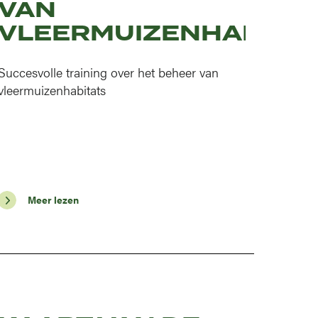
VAN
VLEERMUIZENHABITA
Succesvolle training over het beheer van
vleermuizenhabitats
Meer lezen