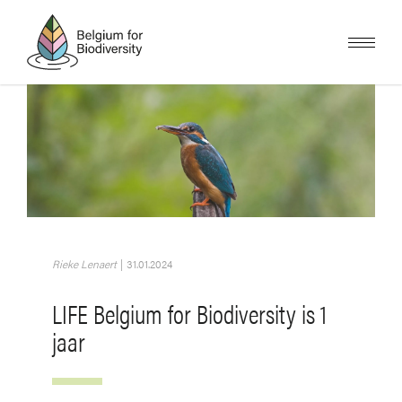
Overslaan
en
naar
de
inhoud
gaan
Afbeelding
Rieke Lenaert
|
31.01.2024
LIFE Belgium for Biodiversity is 1
jaar