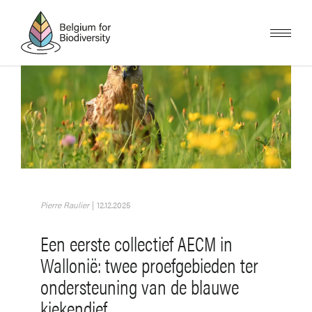
Overslaan
en
naar
de
inhoud
gaan
Afbeelding
Pierre Raulier
|
12.12.2025
Een eerste collectief AECM in
Wallonië: twee proefgebieden ter
ondersteuning van de blauwe
kiekendief