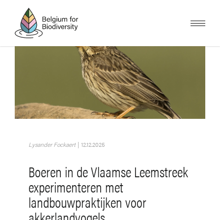
Overslaan
en
naar
de
inhoud
gaan
Afbeelding
Lysander Fockaert
|
12.12.2025
Boeren in de Vlaamse Leemstreek
experimenteren met
landbouwpraktijken voor
akkerlandvogels