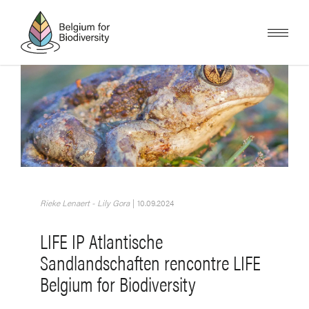
Skip
to
main
content
Image
Rieke Lenaert - Lily Gora
|
10.09.2024
LIFE IP Atlantische
Sandlandschaften rencontre LIFE
Belgium for Biodiversity