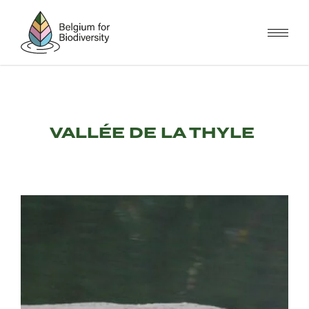
Skip
to
main
content
VALLÉE DE LA THYLE
Image